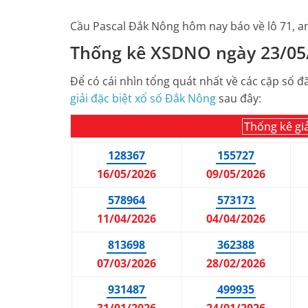
Cầu Pascal
Đắk Nông
hôm nay báo về lô 71, a
Thống kê
XSDNO
ngày
23/05
Để có cái nhìn tổng quát nhất về các cặp số 
giải đặc biệt xổ số
Đắk Nông
sau đây:
Thống kê giả
128367
155727
16/05/2026
09/05/2026
578964
573173
11/04/2026
04/04/2026
813698
362388
07/03/2026
28/02/2026
931487
499935