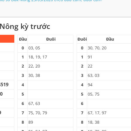
 Nông
kỳ trước
Đầu
Đuôi
Đuôi
Đầu
0
03, 05
0
30, 70, 20
1
18, 19, 17
1
91
2
22, 20
2
22
3
30, 38
3
63, 03
4519
4
4
94
0
5
5
05, 75
6
67, 63
6
9
7
75, 70, 79
7
67, 17, 97
8
89
8
18, 38