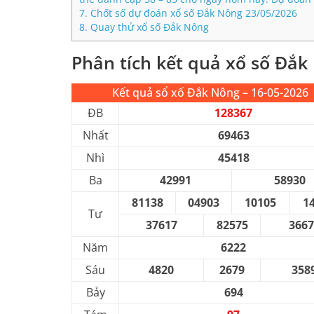
7.
Chốt số dự đoán xổ số Đắk Nông 23/05/2026
8.
Quay thử xổ số Đắk Nông
Phân tích kết quả xổ số
Đắk
Kết quả sổ xố
Đắk Nông
– 16-05-2026
ĐB
128367
Nhất
69463
Nhì
45418
Ba
42991
58930
81138
04903
10105
1
Tư
37617
82575
3667
Năm
6222
Sáu
4820
2679
358
Bảy
694