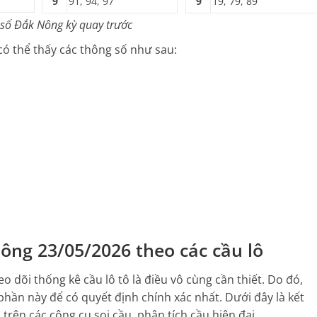
9
91, 94, 97
9
19, 79, 89
 số
Đắk Nông
kỳ quay trước
có thể thấy các thông số như sau:
Nông
23/05/2026
theo các cầu lô
eo dõi thống kê cầu lô tô là điều vô cùng cần thiết. Do đó,
 phần này để có quyết định chính xác nhất. Dưới đây là kết
rên các công cụ soi cầu, phân tích cầu hiện đại.