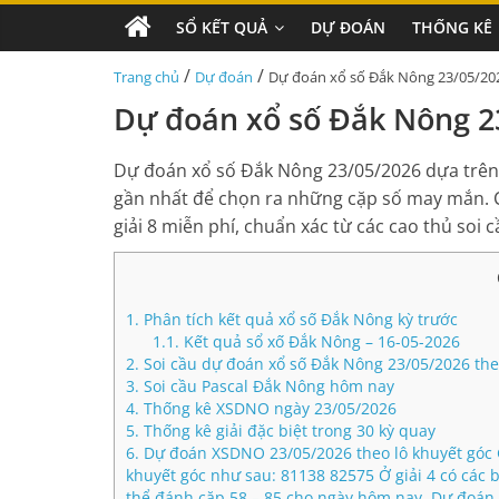
SỔ KẾT QUẢ
DỰ ĐOÁN
THỐNG KÊ
/
/
Trang chủ
Dự đoán
Dự đoán xổ số Đắk Nông 23/05/202
Dự đoán xổ số Đắk Nông 2
Dự đoán xổ số
Đắk Nông
23/05/2026
dựa trên
gần nhất để chọn ra những cặp số may mắn. Chốt
giải 8 miễn phí, chuẩn xác từ các cao thủ soi c
1.
Phân tích kết quả xổ số Đắk Nông kỳ trước
1.1.
Kết quả sổ xố Đắk Nông – 16-05-2026
2.
Soi cầu dự đoán xổ số Đắk Nông 23/05/2026 the
3.
Soi cầu Pascal Đắk Nông hôm nay
4.
Thống kê XSDNO ngày 23/05/2026
5.
Thống kê giải đặc biệt trong 30 kỳ quay
6.
Dự đoán XSDNO 23/05/2026 theo lô khuyết góc G
khuyết góc như sau: 81138 82575 Ở giải 4 có các bộ
thể đánh cặp 58 – 85 cho ngày hôm nay. Dự đoán