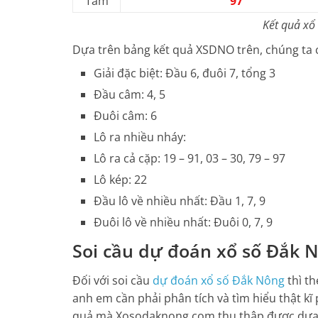
Tám
97
Kết quả xổ
Dựa trên bảng kết quả
XSDNO
trên, chúng ta 
Giải đặc biệt: Đầu 6, đuôi 7, tổng 3
Đầu câm: 4, 5
Đuôi câm: 6
Lô ra nhiều nháy:
Lô ra cả cặp: 19 – 91, 03 – 30, 79 – 97
Lô kép: 22
Đầu lô về nhiều nhất: Đầu 1, 7, 9
Đuôi lô về nhiều nhất: Đuôi 0, 7, 9
Soi cầu dự đoán xổ số
Đắk 
Đối với soi cầu
dự đoán xổ số
Đắk Nông
thì th
anh em cần phải phân tích và tìm hiểu thật kĩ
quả mà
Xosodaknong.com
thu thập được dựa t