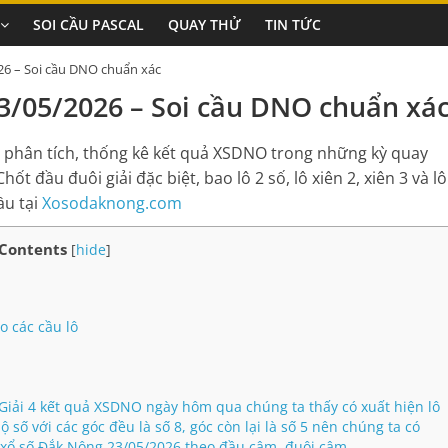
SOI CẦU PASCAL
QUAY THỬ
TIN TỨC
6 – Soi cầu DNO chuẩn xác
3/05/2026 – Soi cầu DNO chuẩn xá
 phân tích, thống kê kết quả
XSDNO
trong những kỳ quay
 đầu đuôi giải đặc biệt, bao lô 2 số, lô xiên 2, xiên 3 và lô
ầu tại
Xosodaknong.com
Contents
[
hide
]
o các cầu lô
iải 4 kết quả XSDNO ngày hôm qua chúng ta thấy có xuất hiện lô
 số với các góc đều là số 8, góc còn lại là số 5 nên chúng ta có
 xổ số Đắk Nông 23/05/2026 theo đầu câm, đuôi câm