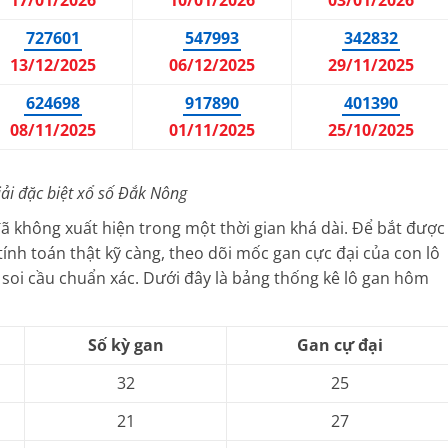
17/01/2026
10/01/2026
03/01/2026
727601
547993
342832
13/12/2025
06/12/2025
29/11/2025
624698
917890
401390
08/11/2025
01/11/2025
25/10/2025
ải đặc biệt xổ số
Đắk Nông
ã không xuất hiện trong một thời gian khá dài. Để bắt được
tính toán thật kỹ càng, theo dõi mốc gan cực đại của con lô
 soi cầu chuẩn xác. Dưới đây là bảng thống kê lô gan hôm
Số kỳ gan
Gan cự đại
32
25
21
27