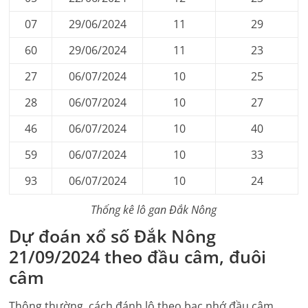
07
29/06/2024
11
29
60
29/06/2024
11
23
27
06/07/2024
10
25
28
06/07/2024
10
27
46
06/07/2024
10
40
59
06/07/2024
10
33
93
06/07/2024
10
24
Thống kê lô gan
Đắk Nông
Dự đoán xổ số
Đắk Nông
21/09/2024
theo đầu câm, đuôi
câm
Thông thường, cách đánh lô theo bạc nhớ đầu câm,