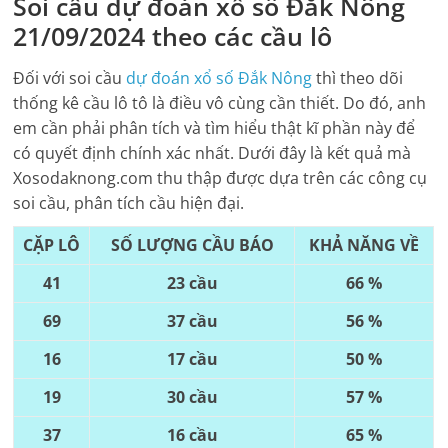
Soi cầu dự đoán xổ số
Đắk Nông
21/09/2024
theo các cầu lô
Đối với soi cầu
dự đoán xổ số
Đắk Nông
thì theo dõi
thống kê cầu lô tô là điều vô cùng cần thiết. Do đó, anh
em cần phải phân tích và tìm hiểu thật kĩ phần này để
có quyết định chính xác nhất. Dưới đây là kết quả mà
Xosodaknong.com
thu thập được dựa trên các công cụ
soi cầu, phân tích cầu hiện đại.
CẶP LÔ
SỐ LƯỢNG CẦU BÁO
KHẢ NĂNG VỀ
41
23 cầu
66 %
69
37 cầu
56 %
16
17 cầu
50 %
19
30 cầu
57 %
37
16 cầu
65 %