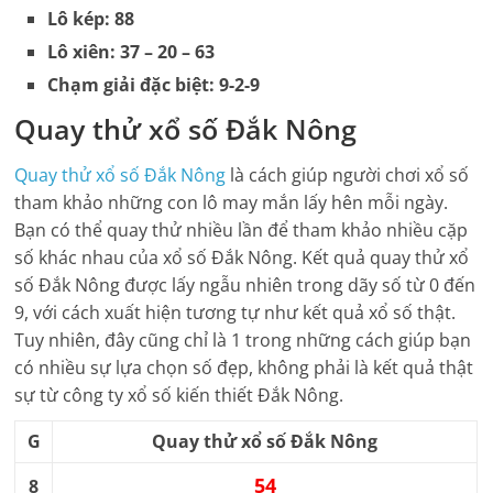
Lô kép: 88
Lô xiên: 37 – 20 – 63
Chạm giải đặc biệt: 9-2-9
Quay thử xổ số
Đắk Nông
Quay thử xổ số
Đắk Nông
là cách giúp người chơi xổ số
tham khảo những con lô may mắn lấy hên mỗi ngày.
Bạn có thể quay thử nhiều lần để tham khảo nhiều cặp
số khác nhau của xổ số
Đắk Nông
. Kết quả quay thử xổ
số
Đắk Nông
được lấy ngẫu nhiên trong dãy số từ 0 đến
9, với cách xuất hiện tương tự như kết quả xổ số thật.
Tuy nhiên, đây cũng chỉ là 1 trong những cách giúp bạn
có nhiều sự lựa chọn số đẹp, không phải là kết quả thật
sự từ công ty xổ số kiến thiết
Đắk Nông
.
G
Quay thử xổ số
Đắk Nông
54
8