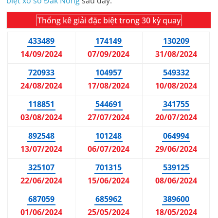
biệt xổ số
Đắk Nông
sau đây:
Thống kê giải đặc biệt trong 30 kỳ quay
433489
174149
130209
14/09/2024
07/09/2024
31/08/2024
720933
104957
549332
24/08/2024
17/08/2024
10/08/2024
118851
544691
341755
03/08/2024
27/07/2024
20/07/2024
892548
101248
064994
13/07/2024
06/07/2024
29/06/2024
325107
701315
539125
22/06/2024
15/06/2024
08/06/2024
687059
685962
389600
01/06/2024
25/05/2024
18/05/2024