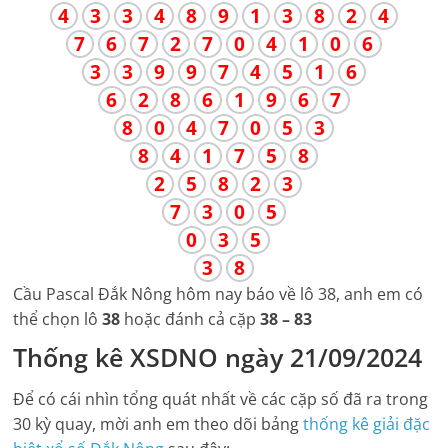
4
3
3
4
8
9
1
3
8
2
4
7
6
7
2
7
0
4
1
0
6
3
3
9
9
7
4
5
1
6
6
2
8
6
1
9
6
7
8
0
4
7
0
5
3
8
4
1
7
5
8
2
5
8
2
3
7
3
0
5
0
3
5
3
8
Cầu Pascal
Đắk Nông
hôm nay báo về lô 38, anh em có
thể chọn lô
38
hoặc đánh cả cặp
38 – 83
Thống kê
XSDNO
ngày
21/09/2024
Để có cái nhìn tổng quát nhất về các cặp số đã ra trong
30 kỳ quay, mời anh em theo dõi bảng
thống kê giải đặc