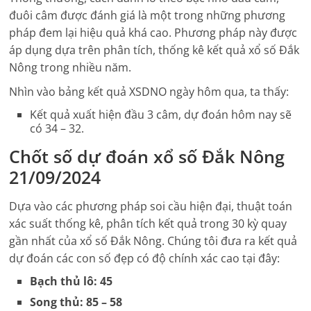
đuôi câm được đánh giá là một trong những phương
pháp đem lại hiệu quả khá cao. Phương pháp này được
áp dụng dựa trên phân tích, thống kê kết quả xổ số
Đắk
Nông
trong nhiều năm.
Nhìn vào bảng kết quả
XSDNO
ngày hôm qua, ta thấy:
Kết quả xuất hiện đầu 3 câm, dự đoán hôm nay sẽ
có 34 – 32.
Chốt số dự đoán xổ số
Đắk Nông
21/09/2024
Dựa vào các phương pháp soi cầu hiện đại, thuật toán
xác suất thống kê, phân tích kết quả trong 30 kỳ quay
gần nhất của xổ số
Đắk Nông
. Chúng tôi đưa ra kết quả
dự đoán các con số đẹp có độ chính xác cao tại đây:
Bạch thủ lô: 45
Song thủ: 85 – 58