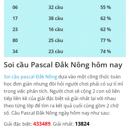
06
32 cầu
55 %
17
38 cầu
62 %
23
16 cầu
62 %
80
25 cầu
77 %
34
23 cầu
74 %
Soi cầu Pascal
Đắk Nông
hôm nay
Soi cầu pascal
Đắk Nông
dựa vào một công thức toán
học đơn giản nhưng đòi hỏi người chơi phải có sự tỉ mỉ
trong việc phân tích. Người chơi sẽ cộng 2 con số liên
tiếp liền kề của giải đặc biệt và giải nhất lại với nhau
theo từng lớp để tìm ra kết quả cuối cùng gồm 2 chữ
số. Cầu Pascal
Đắk Nông
ngày hôm nay như sau:
433489
13824
Giải đặc biệt:
. Giải nhất: