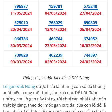
796887
159781
575240
11/05/2024
04/05/2024
27/04/2024
525010
768029
690805
20/04/2024
13/04/2024
06/04/2024
066786
460764
674052
30/03/2024
23/03/2024
16/03/2024
739828
462239
744897
09/03/2024
02/03/2024
24/02/2024
Thống kê giải đặc biệt xổ số
Đắk Nông
Lô gan
Đắk Nông
được hiểu là những con số đã không
xuất hiện trong một thời gian khá dài. Để bắt được
những con lô gan này thì người chơi cần phải tính toán
thật kỹ càng, theo dõi mốc gan cực đại của con lô đó là
bao nhiêu, kết hợp với các phương pháp soi cầu chuẩn