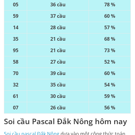
05
36 cầu
78 %
59
37 cầu
60 %
14
28 cầu
57 %
35
21 cầu
68 %
95
21 cầu
73 %
58
27 cầu
52 %
70
39 cầu
60 %
32
35 cầu
54 %
61
30 cầu
59 %
07
26 cầu
56 %
Soi cầu Pascal
Đắk Nông
hôm nay
Soi cầu pascal
Đắk Nông
dựa vào một công thức toán