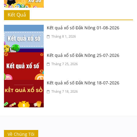
Kết Quả
Kết quả xổ số Đắk Nông 01-08-2026
Tháng 8 1, 2026
Kết quả xổ số Đắk Nông 25-07-2026
Tháng 7 25, 2026
Kết quả xổ số Đắk Nông 18-07-2026
Tháng 7 18, 2026
Về Chúng Tôi