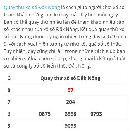
Quay thử xổ số
Đắk Nông
là cách giúp người chơi xổ số
tham khảo những con lô may mắn lấy hên mỗi ngày.
Bạn có thể quay thử nhiều lần để tham khảo nhiều cặp
số khác nhau của xổ số
Đắk Nông
. Kết quả quay thử xổ
số
Đắk Nông
được lấy ngẫu nhiên trong dãy số từ 0 đến
9, với cách xuất hiện tương tự như kết quả xổ số thật.
Tuy nhiên, đây cũng chỉ là 1 trong những cách giúp bạn
có nhiều sự lựa chọn số đẹp, không phải là kết quả thật
sự từ công ty xổ số kiến thiết
Đắk Nông
.
G
Quay thử xổ số
Đắk Nông
97
8
204
7
0875
6398
0793
6
9095
5