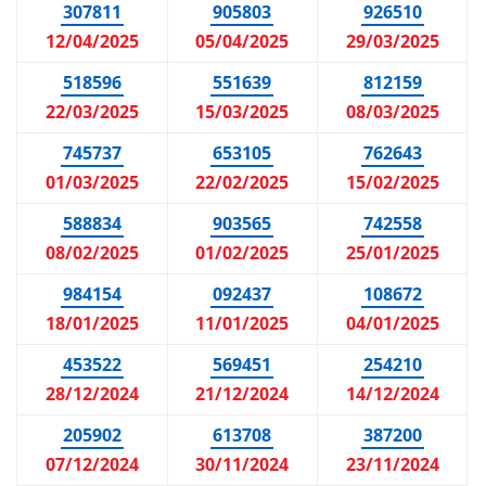
307811
905803
926510
12/04/2025
05/04/2025
29/03/2025
518596
551639
812159
22/03/2025
15/03/2025
08/03/2025
745737
653105
762643
01/03/2025
22/02/2025
15/02/2025
588834
903565
742558
08/02/2025
01/02/2025
25/01/2025
984154
092437
108672
18/01/2025
11/01/2025
04/01/2025
453522
569451
254210
28/12/2024
21/12/2024
14/12/2024
205902
613708
387200
07/12/2024
30/11/2024
23/11/2024