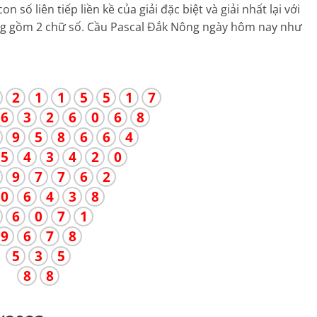
n số liên tiếp liền kề của giải đặc biệt và giải nhất lại với
ng gồm 2 chữ số. Cầu Pascal
Đắk Nông
ngày hôm nay như
2
1
1
5
5
1
7
6
3
2
6
0
6
8
9
5
8
6
6
4
5
4
3
4
2
0
9
7
7
6
2
0
6
4
3
8
6
0
7
1
9
6
7
8
5
3
5
8
8