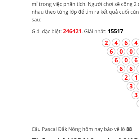
mỉ trong việc phân tích. Người chơi sẽ cộng 2 co
nhau theo từng lớp để tìm ra kết quả cuối cù
sau:
246421
15517
Giải đặc biệt:
. Giải nhất:
2
4
6
4
6
0
0
6
0
6
6
6
2
1
3
3
Cầu Pascal
Đắk Nông
hôm nay báo về lô
88