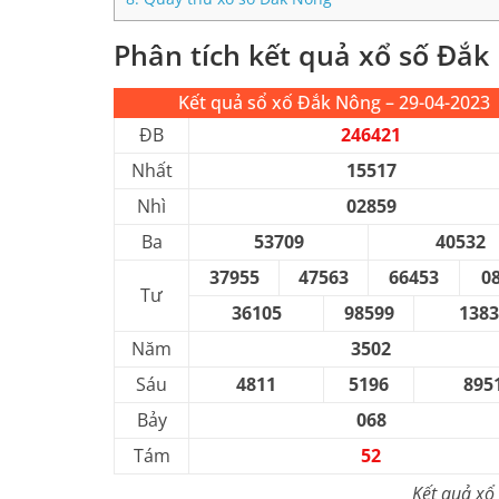
Phân tích kết quả xổ số
Đắk
Kết quả sổ xố
Đắk Nông
– 29-04-2023
ĐB
246421
Nhất
15517
Nhì
02859
Ba
53709
40532
37955
47563
66453
0
Tư
36105
98599
1383
Năm
3502
Sáu
4811
5196
895
Bảy
068
Tám
52
Kết quả xổ