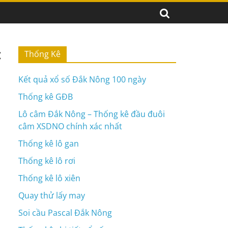
c
Thống Kê
Kết quả xổ số Đắk Nông 100 ngày
Thống kê GĐB
Lô câm Đắk Nông – Thống kê đầu đuôi
câm XSDNO chính xác nhất
Thống kê lô gan
Thống kê lô rơi
Thống kê lô xiên
Quay thử lấy may
Soi cầu Pascal Đắk Nông