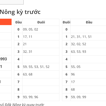
 Nông
kỳ trước
Đầu
Đuôi
Đuôi
Đầu
0
09, 05, 02
0
1
17, 11
1
21, 31, 11, 51
2
21
2
32, 02, 52
3
32, 31
3
63, 53, 93
8993
4
4
1
5
59, 55, 53, 51, 52
5
55, 05
6
63, 68
6
96
1
7
7
17
8
8
68
9
93, 99, 96
9
59, 09, 99
 số
Đắk Nông
kỳ quay trước