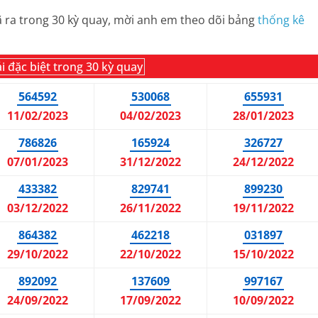
đã ra trong 30 kỳ quay, mời anh em theo dõi bảng
thống kê
i đặc biệt trong 30 kỳ quay
564592
530068
655931
11/02/2023
04/02/2023
28/01/2023
786826
165924
326727
07/01/2023
31/12/2022
24/12/2022
433382
829741
899230
03/12/2022
26/11/2022
19/11/2022
864382
462218
031897
29/10/2022
22/10/2022
15/10/2022
892092
137609
997167
24/09/2022
17/09/2022
10/09/2022