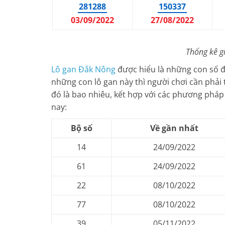
281288
150337
03/09/2022
27/08/2022
Thống kê gi
Lô gan
Đắk Nông
được hiểu là những con số đ
những con lô gan này thì người chơi cần phải 
đó là bao nhiêu, kết hợp với các phương pháp
nay:
Bộ số
Về gần nhất
14
24/09/2022
61
24/09/2022
22
08/10/2022
77
08/10/2022
39
05/11/2022