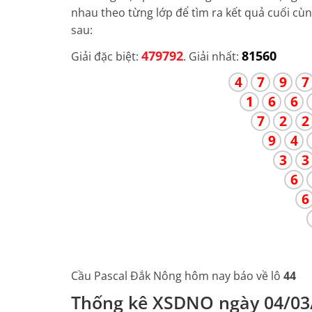
nhau theo từng lớp để tìm ra kết quả cuối cù
sau:
479792
81560
Giải đặc biệt:
. Giải nhất:
4
7
9
7
1
6
6
7
2
2
9
4
3
3
6
6
Cầu Pascal
Đắk Nông
hôm nay báo về lô
44
Thống kê
XSDNO
ngày
04/03