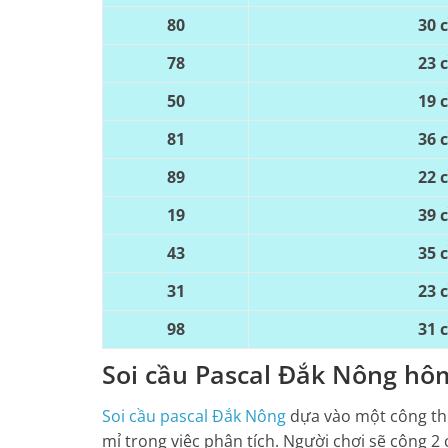
80
30 
78
23 
50
19 
81
36 
89
22 
19
39 
43
35 
31
23 
98
31 
Soi cầu Pascal
Đắk Nông
hôm
Soi cầu pascal
Đắk Nông
dựa vào một công thứ
mỉ trong việc phân tích. Người chơi sẽ cộng 2 co