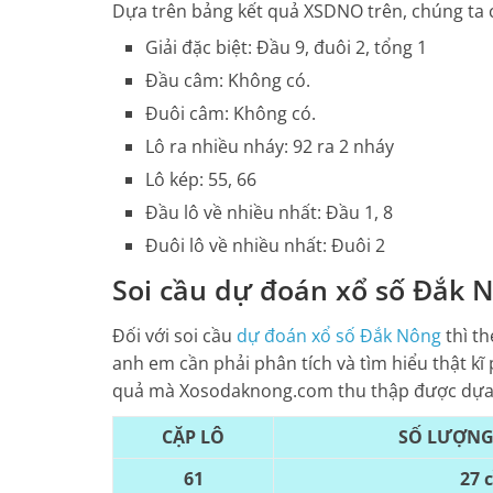
Dựa trên bảng kết quả
XSDNO
trên, chúng ta 
Giải đặc biệt: Đầu 9, đuôi 2, tổng 1
Đầu câm: Không có.
Đuôi câm: Không có.
Lô ra nhiều nháy: 92 ra 2 nháy
Lô kép: 55, 66
Đầu lô về nhiều nhất: Đầu 1, 8
Đuôi lô về nhiều nhất: Đuôi 2
Soi cầu dự đoán xổ số
Đắk 
Đối với soi cầu
dự đoán xổ số
Đắk Nông
thì th
anh em cần phải phân tích và tìm hiểu thật kĩ
quả mà
Xosodaknong.com
thu thập được dựa t
CẶP LÔ
SỐ LƯỢNG
61
27 