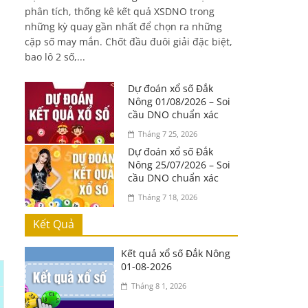
phân tích, thống kê kết quả XSDNO trong
những kỳ quay gần nhất để chọn ra những
cặp số may mắn. Chốt đầu đuôi giải đặc biệt,
bao lô 2 số,...
Dự đoán xổ số Đắk
Nông 01/08/2026 – Soi
cầu DNO chuẩn xác
Tháng 7 25, 2026
Dự đoán xổ số Đắk
Nông 25/07/2026 – Soi
cầu DNO chuẩn xác
Tháng 7 18, 2026
Kết Quả
Kết quả xổ số Đắk Nông
01-08-2026
Tháng 8 1, 2026