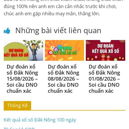
đúng 100% nên anh em cần cân nhắc trước khi chơi,
chúc anh em gặp nhiều may mắn, thắng lớn.
Những bài viết liên quan
Dự đoán xổ
Dự đoán xổ
Dự đoán xổ
số Đắk Nông
số Đắk Nông
số Đắk Nông
15/08/2026 –
08/08/2026 –
01/08/2026 –
Soi cầu DNO
Soi cầu DNO
Soi cầu DNO
chuẩn xác
chuẩn xác
chuẩn xác
Thống Kê
Kết quả xổ số Đắk Nông 100 ngày