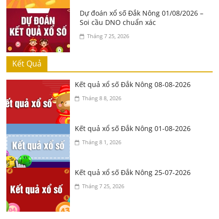
Dự đoán xổ số Đắk Nông 01/08/2026 –
Soi cầu DNO chuẩn xác
Tháng 7 25, 2026
Kết Quả
Kết quả xổ số Đắk Nông 08-08-2026
Tháng 8 8, 2026
Kết quả xổ số Đắk Nông 01-08-2026
Tháng 8 1, 2026
Kết quả xổ số Đắk Nông 25-07-2026
Tháng 7 25, 2026