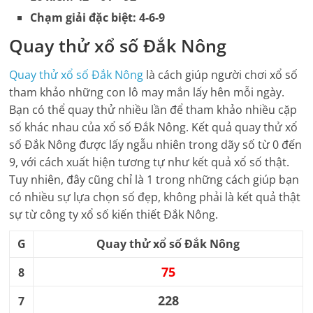
Chạm giải đặc biệt: 4-6-9
Quay thử xổ số
Đắk Nông
Quay thử xổ số
Đắk Nông
là cách giúp người chơi xổ số
tham khảo những con lô may mắn lấy hên mỗi ngày.
Bạn có thể quay thử nhiều lần để tham khảo nhiều cặp
số khác nhau của xổ số
Đắk Nông
. Kết quả quay thử xổ
số
Đắk Nông
được lấy ngẫu nhiên trong dãy số từ 0 đến
9, với cách xuất hiện tương tự như kết quả xổ số thật.
Tuy nhiên, đây cũng chỉ là 1 trong những cách giúp bạn
có nhiều sự lựa chọn số đẹp, không phải là kết quả thật
sự từ công ty xổ số kiến thiết
Đắk Nông
.
G
Quay thử xổ số
Đắk Nông
75
8
228
7