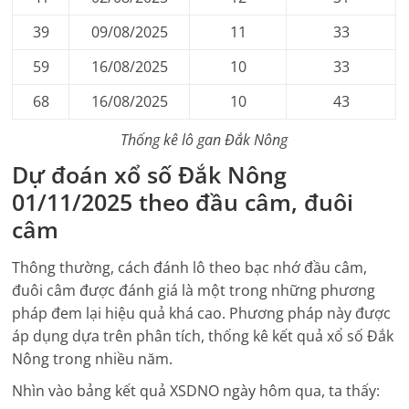
39
09/08/2025
11
33
59
16/08/2025
10
33
68
16/08/2025
10
43
Thống kê lô gan
Đắk Nông
Dự đoán xổ số
Đắk Nông
01/11/2025
theo đầu câm, đuôi
câm
Thông thường, cách đánh lô theo bạc nhớ đầu câm,
đuôi câm được đánh giá là một trong những phương
pháp đem lại hiệu quả khá cao. Phương pháp này được
áp dụng dựa trên phân tích, thống kê kết quả xổ số
Đắk
Nông
trong nhiều năm.
Nhìn vào bảng kết quả
XSDNO
ngày hôm qua, ta thấy: