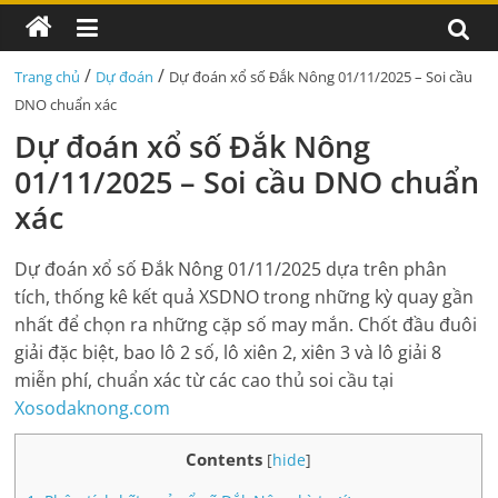
/
/
Trang chủ
Dự đoán
Dự đoán xổ số Đắk Nông 01/11/2025 – Soi cầu
DNO chuẩn xác
Dự đoán xổ số Đắk Nông
01/11/2025 – Soi cầu DNO chuẩn
xác
Dự đoán xổ số
Đắk Nông
01/11/2025
dựa trên phân
tích, thống kê kết quả
XSDNO
trong những kỳ quay gần
nhất để chọn ra những cặp số may mắn. Chốt đầu đuôi
giải đặc biệt, bao lô 2 số, lô xiên 2, xiên 3 và lô giải 8
miễn phí, chuẩn xác từ các cao thủ soi cầu tại
Xosodaknong.com
Contents
[
hide
]