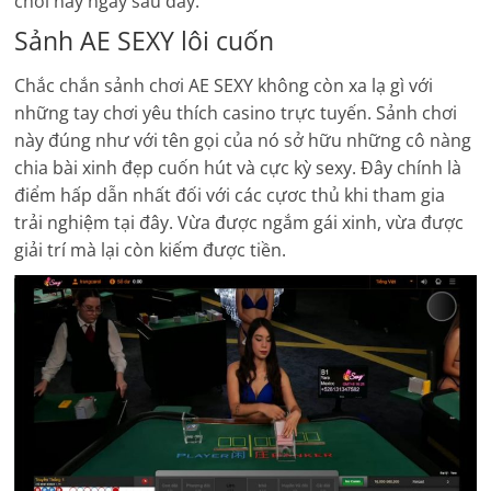
chơi này ngay sau đây:
Sảnh AE SEXY lôi cuốn
Chắc chắn sảnh chơi AE SEXY không còn xa lạ gì với
những tay chơi yêu thích casino trực tuyến. Sảnh chơi
này đúng như với tên gọi của nó sở hữu những cô nàng
chia bài xinh đẹp cuốn hút và cực kỳ sexy. Đây chính là
điểm hấp dẫn nhất đối với các cựơc thủ khi tham gia
trải nghiệm tại đây. Vừa được ngắm gái xinh, vừa được
giải trí mà lại còn kiếm được tiền.