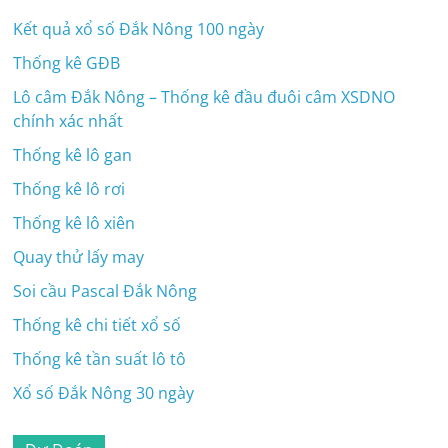
Kết quả xổ số Đắk Nông 100 ngày
Thống kê GĐB
Lô câm Đắk Nông – Thống kê đầu đuôi câm XSDNO
chính xác nhất
Thống kê lô gan
Thống kê lô rơi
Thống kê lô xiên
Quay thử lấy may
Soi cầu Pascal Đắk Nông
Thống kê chi tiết xổ số
Thống kê tần suất lô tô
Xổ số Đắk Nông 30 ngày