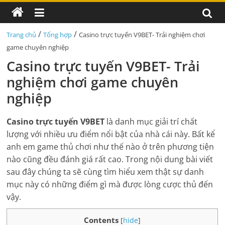
/
/
Trang chủ
Tổng hợp
Casino trực tuyến V9BET- Trải nghiệm chơi
game chuyên nghiệp
Casino trực tuyến V9BET- Trải
nghiệm chơi game chuyên
nghiệp
Casino trực tuyến V9BET
là danh mục giải trí chất
lượng với nhiều ưu điểm nổi bật của nhà cái này. Bất kể
anh em game thủ chơi như thế nào ở trên phương tiện
nào cũng đều đánh giá rất cao. Trong nội dung bài viết
sau đây chúng ta sẽ cùng tìm hiểu xem thật sự danh
mục này có những điểm gì mà được lòng cược thủ đến
vậy.
Contents
[
hide
]