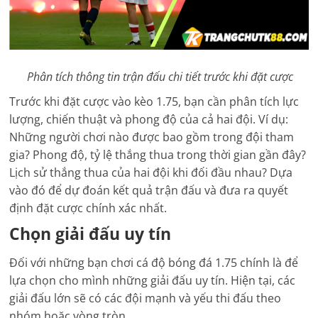
Phân tích thông tin trận đấu chi tiết trước khi đặt cược
Trước khi đặt cược vào kèo 1.75, bạn cần phân tích lực
lượng, chiến thuật và phong độ của cả hai đội. Ví dụ:
Những người chơi nào được bao gồm trong đội tham
gia? Phong độ, tỷ lệ thắng thua trong thời gian gần đây?
Lịch sử thắng thua của hai đội khi đối đầu nhau? Dựa
vào đó để dự đoán kết quả trận đấu và đưa ra quyết
định đặt cược chính xác nhất.
Chọn giải đấu uy tín
Đối với những bạn chơi cá độ bóng đá 1.75 chính là để
lựa chọn cho mình những giải đấu uy tín. Hiện tại, các
giải đấu lớn sẽ có các đội mạnh và yếu thi đấu theo
nhóm hoặc vòng tròn.