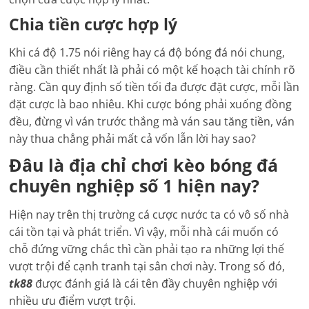
Chia tiền cược hợp lý
Khi cá độ 1.75 nói riêng hay cá độ bóng đá nói chung,
điều cần thiết nhất là phải có một kế hoạch tài chính rõ
ràng. Cần quy định số tiền tối đa được đặt cược, mỗi lần
đặt cược là bao nhiêu. Khi cược bóng phải xuống đồng
đều, đừng vì ván trước thắng mà ván sau tăng tiền, ván
này thua chẳng phải mất cả vốn lẫn lời hay sao?
Đâu là địa chỉ chơi kèo bóng đá
chuyên nghiệp số 1 hiện nay?
Hiện nay trên thị trường cá cược nước ta có vô số nhà
cái tồn tại và phát triển. Vì vậy, mỗi nhà cái muốn có
chỗ đứng vững chắc thì cần phải tạo ra những lợi thế
vượt trội để cạnh tranh tại sân chơi này. Trong số đó,
tk88
được đánh giá là cái tên đầy chuyên nghiệp với
nhiều ưu điểm vượt trội.