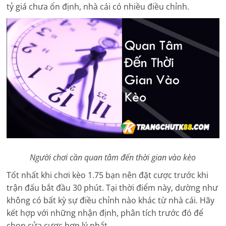
tỷ giá chưa ổn định, nhà cái có nhiều điều chỉnh.
Người chơi cần quan tâm đến thời gian vào kèo
Tốt nhất khi chơi kèo 1.75 bạn nên đặt cược trước khi
trận đấu bắt đầu 30 phút. Tại thời điểm này, dường như
không có bất kỳ sự điều chỉnh nào khác từ nhà cái. Hãy
kết hợp với những nhận định, phân tích trước đó để
chọn cửa cược hợp lý nhất.