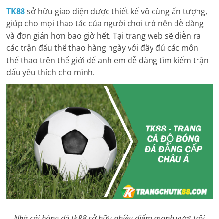
TK88
sở hữu giao diện được thiết kế vô cùng ấn tượng,
giúp cho mọi thao tác của người chơi trở nên dễ dàng
và đơn giản hơn bao giờ hết. Tại trang web sẽ diễn ra
các trận đấu thể thao hàng ngày với đầy đủ các môn
thể thao trên thế giới để anh em dễ dàng tìm kiếm trận
đấu yêu thích cho mình.
Nhà cái bóng đá tk88 sở hữu nhiều điểm mạnh vượt trội